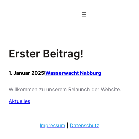
Zum
Inhalt
springen
Erster Beitrag!
1. Januar 2025
Wasserwacht Nabburg
I
Willkommen zu unserem Relaunch der Website.
Aktuelles
Impressum
|
Datenschutz